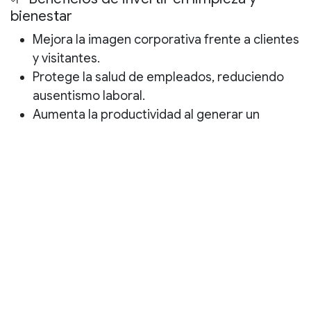
bienestar
Mejora la
imagen corporativa
frente a clientes
y visitantes.
Protege la
salud de empleados
, reduciendo
ausentismo laboral.
Aumenta la
productividad
al generar un
ambiente ordenado y libre de distracciones.
Contribuye a la
sostenibilidad
mediante
productos ecológicos y prácticas
responsables.
✨ Conclusión
La limpieza en oficinas es una inversión
estratégica que impacta directamente en la
salud, productividad y reputación empresarial
. En