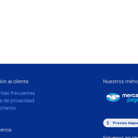
ón al cliente
Nuestros méto
ntas frecuentes
ca de privacidad
ctanos
Precios bajo
benos
Síguenos en re