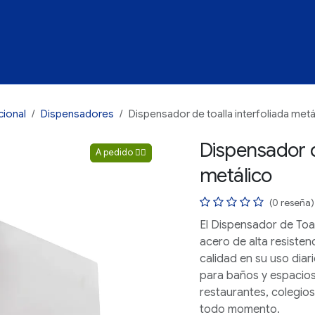
Tienda
Categorías
FAQ's
Blog
cional
Dispensadores
Dispensador de toalla interfoliada metá
Dispensador de
A pedido ☝🏻
A pedido ☝🏻
metálico
(0 reseña)
El
Dispensador de Toall
acero de alta resistenc
calidad en su uso diar
para baños y espacios d
restaurantes, colegio
todo momento.