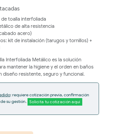
stacadas
e toalla interfoliada
álico de alta resistencia
acabado acero)
dos:
kit de instalación (tarugos y tornillos) +
d
a Interfoliada Metálico
es la solución
ara mantener la higiene y el orden en baños
n diseño resistente, seguro y funcional.
edido
: requiere cotización previa, confirmación
 de su gestión.
Solicita tu cotización aquí