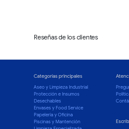
Reseñas de los clientes
Categorías principales
Atenci
Aseo y Limpieza Industrial
Pregu
Protección e Insumos
Políti
Desechables
Contá
Envases y Food Service
Papelería y Oficina
Escrí
Piscinas y Mantención
Limpieza Especializada