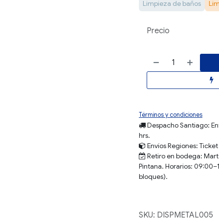
Limpieza de baños
Lim
Precio
Términos y condiciones
Despacho Santiago:
En
hrs.
Envíos
Regiones
: Ticke
Retiro en bodega:
Marte
Pintana. Horarios: 09:00–1
bloques).
SKU:
DISPMETAL005