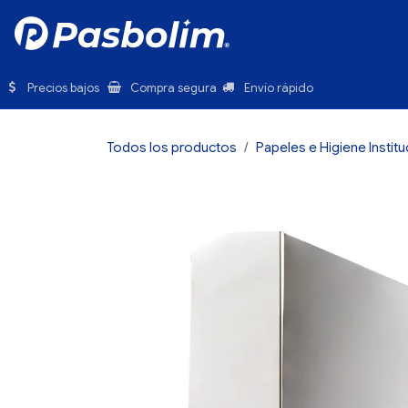
Ir al contenido
Inicio
Precios bajos
Compra segura
Envío rápido
Todos los productos
Papeles e Higiene Institu