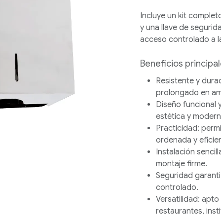
Incluye un kit completo
y una llave de segurid
acceso controlado a la
Beneficios principa
Resistente y dura
prolongado en am
Diseño funcional 
estética y modern
Practicidad:
permi
ordenada y eficie
Instalación sencill
montaje firme.
Seguridad garant
controlado.
Versatilidad:
apto 
restaurantes, inst