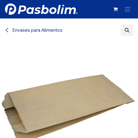
Ir al contenido
Envases para Alimentos